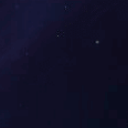
子主题乐园。
专业机构
九游·体育(jiuyou.com)官方网站游乐拥有文旅事业部与文旅设
计院两大机构，一直致力于研究非动力儿童乐园的商业模
式，为亲子文旅项目提供全程一体化的综合解决方案。注重
产品研发九游·体育(jiuyou.com)官方网站游乐拥有专业的产品
设计研发团队，提供产品研发、模型和产品打样等服务，为
九游·体育(jiuyou.com)官方网站游乐项目量身定制符合国际标
准的儿童活动设施。
产品展示
自行研制开发，每个角度都精心设计