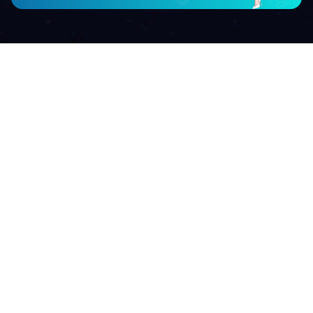
幼儿园塑料组合滑梯
幼儿园的大型滑梯
1
2
3
4
5
...>
下一页
尾页
无动力游乐设备专业生产厂家
景区无动力设备，户外无动力设备
7
4
0
0
-
0
9
9
3
-
6
8
全国咨询热线：