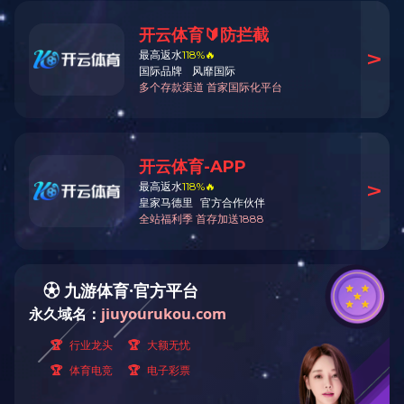
无动力游乐设备
九游·体育(jiuyou.com)
幼儿园配套设备
官方网站儿童乐园
位 置：
首页
>
无动力游乐设备
>
木质滑梯